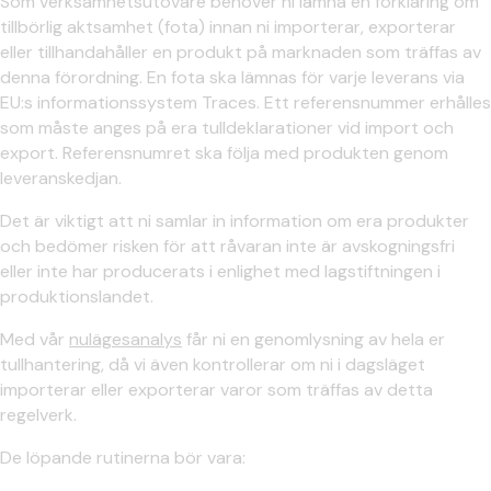
Som verksamhetsutövare behöver ni lämna en förklaring om
tillbörlig aktsamhet (fota) innan ni importerar, exporterar
eller tillhandahåller en produkt på marknaden som träffas av
denna förordning. En fota ska lämnas för varje leverans via
EU:s informationssystem Traces. Ett referensnummer erhålles
som måste anges på era tulldeklarationer vid import och
export. Referensnumret ska följa med produkten genom
leveranskedjan.
Det är viktigt att ni samlar in information om era produkter
och bedömer risken för att råvaran inte är avskogningsfri
eller inte har producerats i enlighet med lagstiftningen i
produktionslandet.
Med vår
nulägesanalys
får ni en genomlysning av hela er
tullhantering, då vi även kontrollerar om ni i dagsläget
importerar eller exporterar varor som träffas av detta
regelverk.
De löpande rutinerna bör vara: