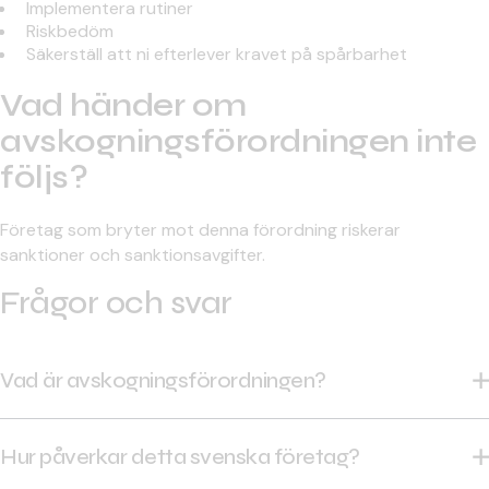
Implementera rutiner
Riskbedöm
Säkerställ att ni efterlever kravet på spårbarhet
Vad händer om
avskogningsförordningen inte
följs?
Företag som bryter mot denna förordning riskerar
sanktioner och sanktionsavgifter.
Frågor och svar
Vad är avskogningsförordningen?
Ett initiativ inom EU:s skogsstrategi 2030, som syftar
till att minimera unionens bidrag till avskogning och
Hur påverkar detta svenska företag?
skogsförstörelse världen över.