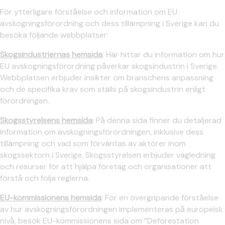
För ytterligare förståelse och information om EU
avskogningsförordning och dess tillämpning i Sverige kan du
besöka följande webbplatser:
Skogsindustriernas hemsida
: Här hittar du information om hur
EU avskogningsförordning påverkar skogsindustrin i Sverige.
Webbplatsen erbjuder insikter om branschens anpassning
och de specifika krav som ställs på skogsindustrin enligt
förordningen.
Skogsstyrelsens hemsida
: På denna sida finner du detaljerad
information om avskogningsförordningen, inklusive dess
tillämpning och vad som förväntas av aktörer inom
skogssektorn i Sverige. Skogsstyrelsen erbjuder vägledning
och resurser för att hjälpa företag och organisationer att
förstå och följa reglerna.
EU-kommissionens hemsida
: För en övergripande förståelse
av hur avskogningsförordningen implementeras på europeisk
nivå, besök EU-kommissionens sida om ”Deforestation