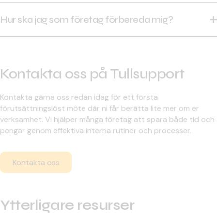
En förklaring om tillbörlig aktsamhet (fota) ska lämnas
för varje leverans. Företaget behöver samla in
Hur ska jag som företag förbereda mig?
information om sina produkter från leverantören, som
utgör underlag och stöd i den riskbedömning som
Se över er varuklassificering för att säkerställa om ni
krävs.
omfattas av regelverket eller inte. Upprätta och
implementera de rutiner som krävs för att säkerställa
Kontakta oss på Tullsupport
att ni efterlever denna förordning.
Tullsupport kan hjälpa er med både
Tullutbildning
och
Kontakta gärna oss redan idag för ett första
annat administrativt stöd. Med vår nulägesanalys får ni
förutsättningslöst möte där ni får berätta lite mer om er
även en koll på om de nuvarande varukoder som
verksamhet. Vi hjälper många företag att spara både tid och
deklareras är korrekta och om ni omfattas av
pengar genom effektiva interna rutiner och processer.
regelverket eller inte.
Kontakta oss
Ytterligare resurser