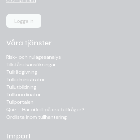
072-15 11 851
Logga in
Våra tjänster
Risk- och nulägesanalys
Tillståndsansökningar
Tullrådgivning
Tulladministratör
Tullutbildning
Tullkoordinator
Tullportalen
Quiz – Har ni koll på era tullfrågor?
Ordlista inom tullhantering
Import