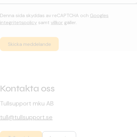
Denna sida skyddas av reCAPTCHA och
Googles
integritetspolicy
samt
villkor
gäller.
Kontakta oss
Tullsupport mku AB
tull@tullsupport.se