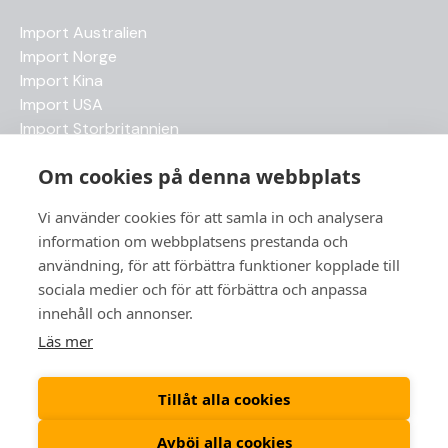
Import Australien
Import Norge
Import Kina
Import USA
Import Storbritannien
Import Japan
Om cookies på denna webbplats
Senaste artiklarna
Vi använder cookies för att samla in och analysera
information om webbplatsens prestanda och
Betala tull – när, hur och vem som ansvarar
användning, för att förbättra funktioner kopplade till
Frihandel – så fungerar det i praktiken
sociala medier och för att förbättra och anpassa
Temporär import
innehåll och annonser.
HS-kod, varukod, varuklassificering eller taric.nr
Läs mer
ATA-Carnet
Tillåt alla cookies
Avböj alla cookies