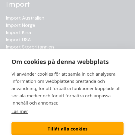
Import
Import Australien
Import Norge
Import Kina
Import USA
Import Storbritannien
Import Japan
Om cookies på denna webbplats
Senaste artiklarna
Vi använder cookies för att samla in och analysera
information om webbplatsens prestanda och
Betala tull – när, hur och vem som ansvarar
användning, för att förbättra funktioner kopplade till
Frihandel – så fungerar det i praktiken
sociala medier och för att förbättra och anpassa
Temporär import
innehåll och annonser.
HS-kod, varukod, varuklassificering eller taric.nr
Läs mer
ATA-Carnet
Tillåt alla cookies