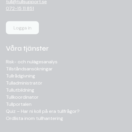
tull@tullsupport.se
072-15 11 851
Logga in
Våra tjänster
Risk- och nulägesanalys
Tillståndsansökningar
Tullrådgivning
Tulladministratör
Tullutbildning
Tullkoordinator
Tullportalen
Quiz – Har ni koll på era tullfrågor?
Ordlista inom tullhantering