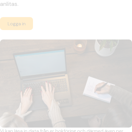
anlitas.
Logga in
Vi kan läsa in data från er bokföring och därmed även per