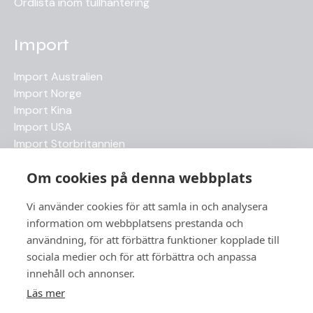
Ordlista inom tullhantering
Import
Import Australien
Import Norge
Import Kina
Import USA
Import Storbritannien
Import Japan
Om cookies på denna webbplats
Senaste artiklarna
Vi använder cookies för att samla in och analysera
information om webbplatsens prestanda och
Betala tull – när, hur och vem som ansvarar
användning, för att förbättra funktioner kopplade till
Frihandel – så fungerar det i praktiken
sociala medier och för att förbättra och anpassa
Temporär import
innehåll och annonser.
HS-kod, varukod, varuklassificering eller taric.nr
Läs mer
ATA-Carnet