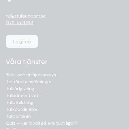
tull@tullsupport.se
072-15 11 851
Logga in
Våra tjänster
Risk- och nulägesanalys
Tillståndsansökningar
Tullrådgivning
Tulladministratör
Tullutbildning
Tullkoordinator
Tullportalen
Quiz – Har ni koll på era tullfrågor?