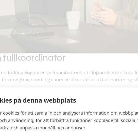
 tullkoordinator
en förlängning av er verksamhet och ett löpande stöd i alla fråg
 förutsägbar, samtidigt som ni säkerställer att all hantering sk
ttar i det dagliga arbetet, exempelvis vid import och export, k
kies på denna webbplats
 vara tillgängliga som bollplank kan vi snabbt hjälpa er att
r cookies för att samla in och analysera information om webbpla
en för fel, förseningar och onödiga kostnader.
ch användning, för att förbättra funktioner kopplade till sociala
ra interna rutiner och processer för en så kostnadseffektiv t
bättra och anpassa innehåll och annonser.
ktivisera arbetsflöden eller säkerställa att rätt information finn