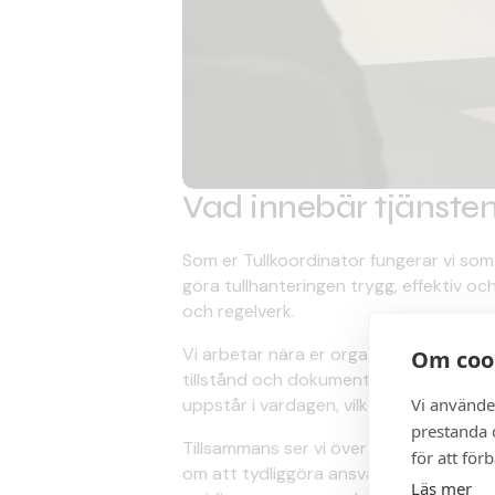
Vad innebär tjänsten
Som er Tullkoordinator fungerar vi som 
göra tullhanteringen trygg, effektiv och
och regelverk.
Vi arbetar nära er organisation och stö
Om coo
tillstånd och dokumentation. Genom att
Vi använde
uppstår i vardagen, vilket minskar risk
prestanda o
Tillsammans ser vi över och utvecklar e
för att för
om att tydliggöra ansvarsfördelning, effe
Läs mer