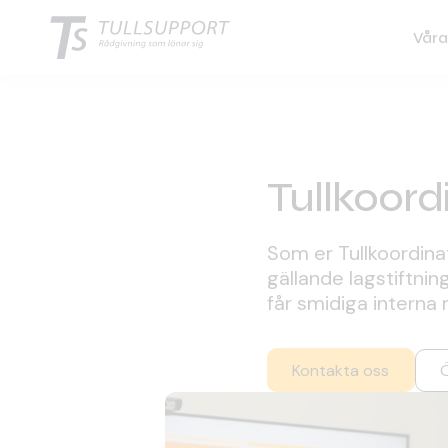
Våra
Tullkoord
Som er Tullkoordinato
gällande lagstiftnin
får smidiga interna
Kontakta oss
Ö