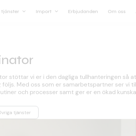
 tjänster
Import
Erbjudanden
Om oss
inator
r stöttar vi er i den dagliga tullhanteringen så att
g följs. Med oss som er samarbetspartner ser vi til
 rutiner och processer samt ger er en ökad kunsk
vriga tjänster