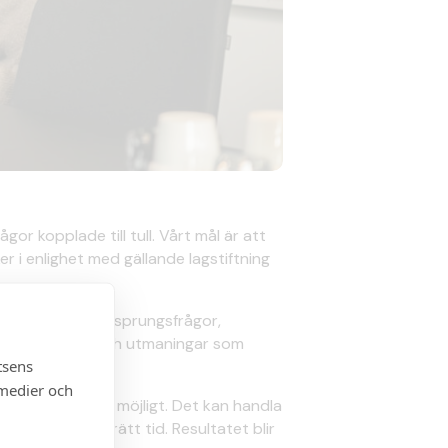
or kopplade till tull. Vårt mål är att
er i enlighet med gällande lagstiftning
lassificering, ursprungsfrågor,
 hantera frågor och utmaningar som
tsens
 medier och
ullhantering som möjligt. Det kan handla
s tillgänglig i rätt tid. Resultatet blir