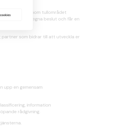
terna kompetens inom tullområdet
 cookies
i starkare i era egna beslut och får en
partner som bidrar till att utveckla er
edan upp en gemensam
lassificering, information
löpande rådgivning.
tjänsterna.