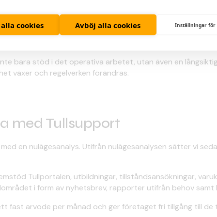
h ökad kvalitet det dagliga logistikflödet.
nskapsöverföring. Vi hjälper er att bygga upp och stärka er in
 alla cookies
Avböj alla cookies
Inställningar för
och praktisk vägledning i ert dagliga arbete. På så sätt står n
påverkar er verksamhet.
te bara stöd i det operativa arbetet, utan även en långsiktig 
mhet växer och regelverken förändras.
a med Tullsupport
 med en nulägesanalys. Utifrån nulägesanalysen sätter vi s
temstöd Tullportalen, utbildningar, tillståndsansökningar, varuk
lområdet i form av nyhetsbrev, rapporter utifrån behov samt 
t fast arvode per månad och ger företaget fri tillgång till de 