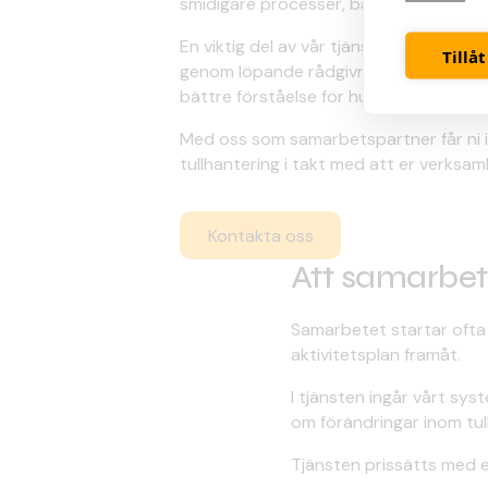
smidigare processer, bättre kontroll oc
En viktig del av vår tjänst är även ku
Tillåt
genom löpande rådgivning, utbildningar 
bättre förståelse för hur regelverken 
Med oss som samarbetspartner får ni in
tullhantering i takt med att er verksa
Kontakta oss
Att samarbet
Samarbetet startar ofta
aktivitetsplan framåt.
I tjänsten ingår vårt sys
om förändringar inom tul
Tjänsten prissätts med et