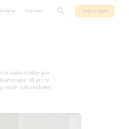
Tullportalen
Artiklar
Kontakt
 ni säkerställer att
lsammans till att ni
ap inom tullområdet.