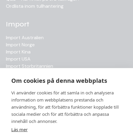
Ordlista inom tullhantering
Import
Import Australien
Import Norge
Import Kina
Import USA
Import Storbritannien
Import Japan
Om cookies på denna webbplats
Senaste artiklarna
Vi använder cookies för att samla in och analysera
information om webbplatsens prestanda och
Betala tull – när, hur och vem som ansvarar
användning, för att förbättra funktioner kopplade till
Frihandel – så fungerar det i praktiken
sociala medier och för att förbättra och anpassa
Temporär import
innehåll och annonser.
HS-kod, varukod, varuklassificering eller taric.nr
Läs mer