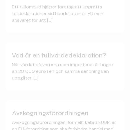
Ett tullombud hjälper företag att upprätta
tulldeklarationer vid handel utanför EU men
ansvaret för att [...]
Vad är en tullvärdedeklaration?
När värdet på varorna som importeras är högre
än 20 000 euro i en och samma sändning kan
uppgifter [...]
Avskognings­förordningen
Avskogningsförordningen, formellt kallad EUDR, är
en EU-förordning som ska förhindra handel med