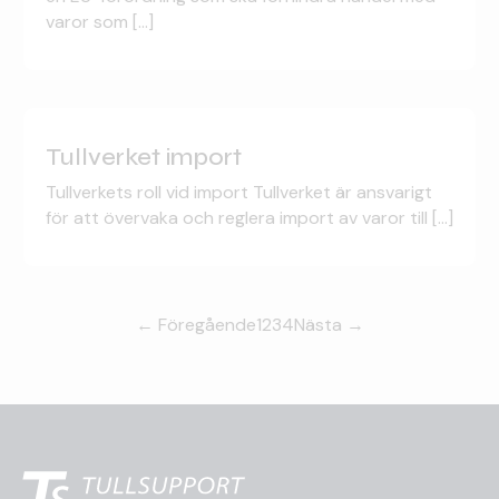
varor som [...]
Tullverket import
Tullverkets roll vid import Tullverket är ansvarigt
för att övervaka och reglera import av varor till [...]
← Föregående
1
2
3
4
Nästa →