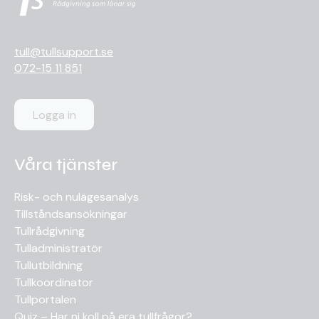
tull@tullsupport.se
072-15 11 851
Logga in
Våra tjänster
Risk- och nulägesanalys
Tillståndsansökningar
Tullrådgivning
Tulladministratör
Tullutbildning
Tullkoordinator
Tullportalen
Quiz – Har ni koll på era tullfrågor?